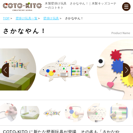
木製壁掛け玩具 さかなやん！｜木製キッズコーナ
ーのコトキト
TOP
壁掛け玩具一覧
壁掛け玩具
さかなやん！
さかなやん！
COTO-KITO に新たな壁面玩具が登場、その名も「さかなや