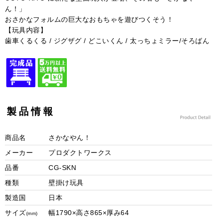
ん！」
おさかなフォルムの巨大なおもちゃを遊びつくそう！
【玩具内容】
歯車くるくる / ジグザグ / どこいくん / 太っちょミラー/そろばん
製品情報
商品名
さかなやん！
メーカー
プロダクトワークス
品番
CG-SKN
種類
壁掛け玩具
製造国
日本
サイズ
幅1790×高さ865×厚み64
(mm)