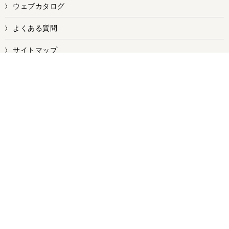
ウェブカタログ
よくある質問
サイトマップ
お問い合せ
株式会社ワークス
【本社／本店・第一工場】
〒578-0981 大阪府東大阪市島之内1丁目7-8
【第二工場】
〒578-0955 大阪府東大阪市横枕南1番24号