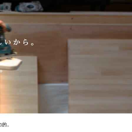
力的。
」