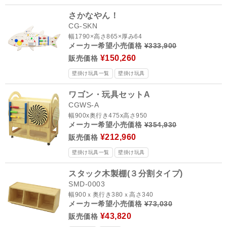
さかなやん！
CG-SKN
幅1790×高さ865×厚み64
メーカー希望小売価格
¥333,900
¥150,260
販売価格
壁掛け玩具一覧
壁掛け玩具
ワゴン・玩具セットA
CGWS-A
幅900x奥行き475x高さ950
メーカー希望小売価格
¥354,930
¥212,960
販売価格
壁掛け玩具一覧
壁掛け玩具
スタック木製棚(３分割タイプ)
SMD-0003
幅900ｘ奥行き380ｘ高さ340
メーカー希望小売価格
¥73,030
¥43,820
販売価格