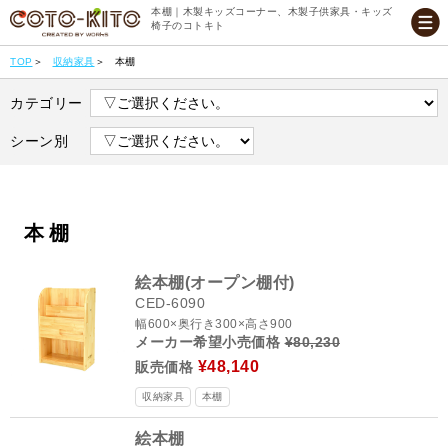
本棚｜木製キッズコーナー、木製子供家具・キッズ
椅子のコトキト
TOP
収納家具
本棚
カテゴリー
シーン別
本棚
絵本棚(オープン棚付)
CED-6090
幅600×奥行き300×高さ900
メーカー希望小売価格
¥80,230
¥48,140
販売価格
収納家具
本棚
絵本棚