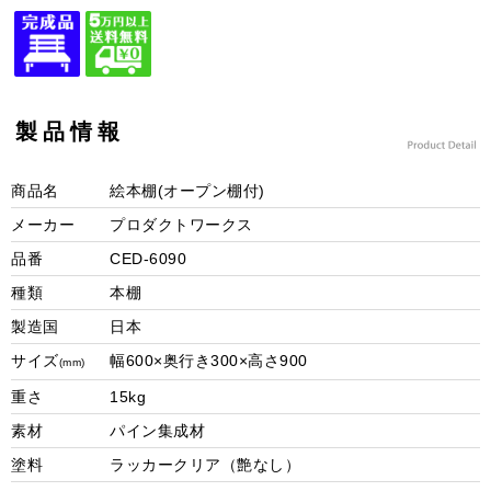
製品情報
商品名
絵本棚(オープン棚付)
メーカー
プロダクトワークス
品番
CED-6090
種類
本棚
製造国
日本
サイズ
幅600×奥行き300×高さ900
(mm)
重さ
15kg
素材
パイン集成材
塗料
ラッカークリア（艶なし）