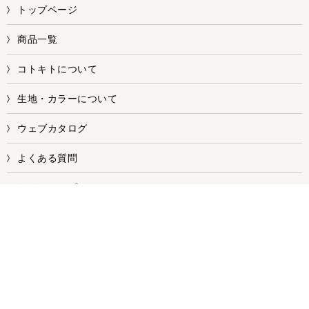
トップページ
商品一覧
コトキトについて
生地・カラーについて
ウェブカタログ
よくある質問
サイトマップ
お問い合せ
株式会社ワークス
【本社／本店・第一工場】
〒578-0981 大阪府東大阪市島之内1丁目7-8
【第二工場】