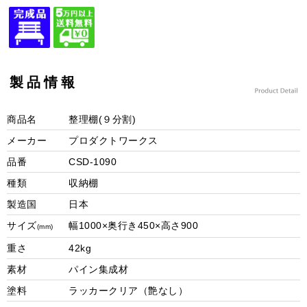
製品情報
商品名
整理棚(９分割)
メーカー
プロダクトワークス
品番
CSD-1090
種類
収納棚
製造国
日本
サイズ
幅1000×奥行き450×高さ900
(mm)
重さ
42kg
素材
パイン集成材
塗料
ラッカークリア（艶なし）