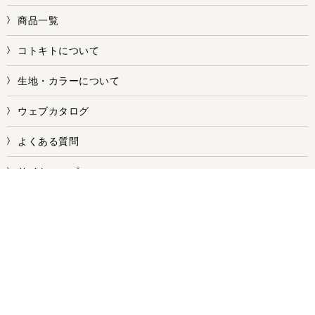
商品一覧
コトキトについて
生地・カラーについて
ウェブカタログ
よくある質問
サイトマップ
お問い合せ
株式会社ワークス
【本社／本店・第一工場】
〒578-0981 大阪府東大阪市島之内1丁目7-8
【第二工場】
〒578-0955 大阪府東大阪市横枕南1番24号