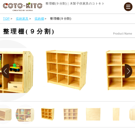
整理棚(９分割)｜木製子供家具のコトキト
TOP
収納家具
収納棚
整理棚(９分割)
整理棚(９分割)