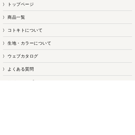
トップページ
商品一覧
コトキトについて
生地・カラーについて
ウェブカタログ
よくある質問
サイトマップ
お問い合せ
株式会社ワークス
【本社／本店・第一工場】
〒578-0981 大阪府東大阪市島之内1丁目7-8
【第二工場】