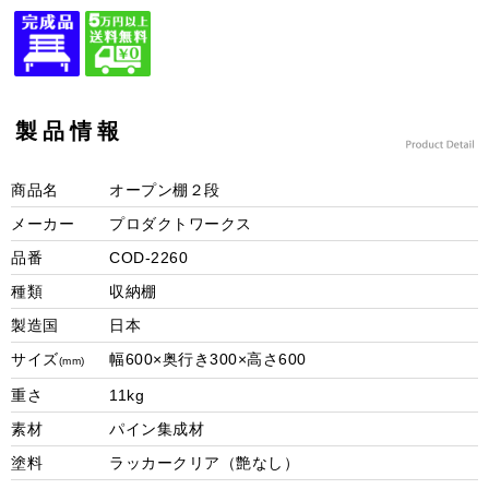
製品情報
商品名
オープン棚２段
メーカー
プロダクトワークス
品番
COD-2260
種類
収納棚
製造国
日本
サイズ
幅600×奥行き300×高さ600
(mm)
重さ
11kg
素材
パイン集成材
塗料
ラッカークリア（艶なし）