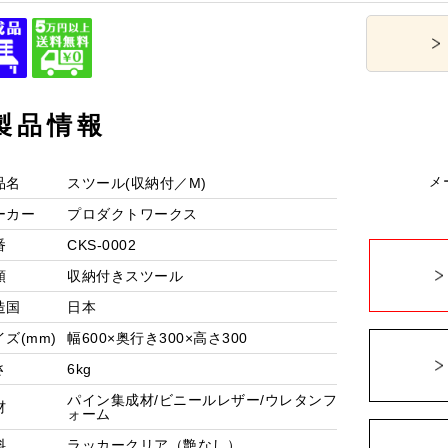
製品情報
メ
品名
スツール(収納付／M)
ーカー
プロダクトワークス
番
CKS-0002
類
収納付きスツール
造国
日本
イズ
(mm)
幅600×奥行き300×高さ300
さ
6kg
パイン集成材/ビニールレザー/ウレタンフ
材
ォーム
料
ラッカークリア（艶なし）