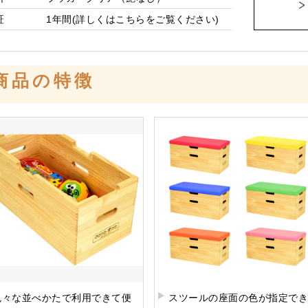
証
1年間(詳しくは
こちら
をご覧ください)
商品の特徴
色々な並べかたで利用できて便
スツールの座面の色が指定でき