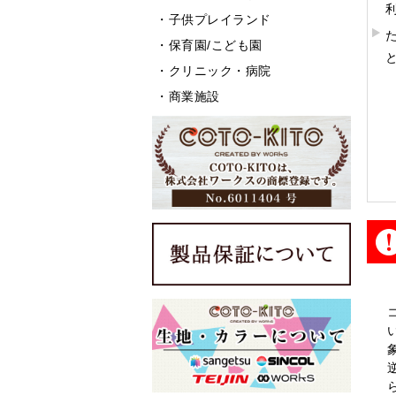
・
子供プレイランド
・
保育園/こども園
・
クリニック・病院
・
商業施設