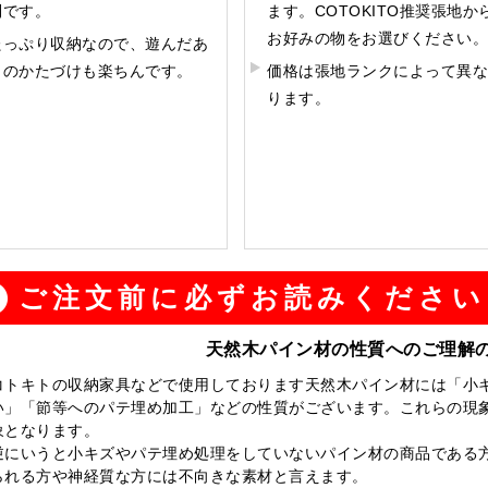
利です。
ます。COTOKITO推奨張地か
お好みの物をお選びください。
たっぷり収納なので、遊んだあ
とのかたづけも楽ちんです。
価格は張地ランクによって異な
ります。
ご注文前に必ずお読みください
天然木パイン材の性質へのご理解
コトキトの収納家具などで使用しております天然木パイン材には「小
い」「節等へのパテ埋め加工」などの性質がございます。これらの現
象となります。
逆にいうと小キズやパテ埋め処理をしていないパイン材の商品である
られる方や神経質な方には不向きな素材と言えます。