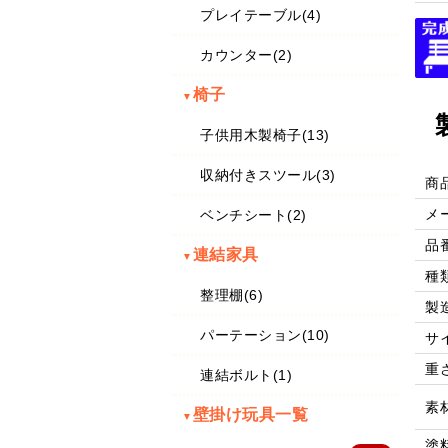
プレイテーブル(4)
カウンター(2)
椅子
▼
子供用木製椅子(13)
収納付きスツール(3)
商
メ
ベンチシート(2)
品
連結家具
▼
種
整理棚(6)
製
パーテーション(10)
サ
重
連結ボルト(1)
素
壁掛け玩具一覧
▼
塗