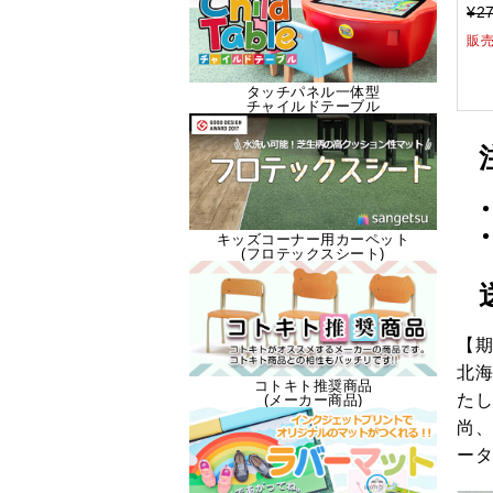
¥27
販
タッチパネル一体型
チャイルドテーブル
キッズコーナー用カーペット
(フロテックスシート)
【期
北海
コトキト推奨商品
たし
(メーカー商品)
尚、
ータ