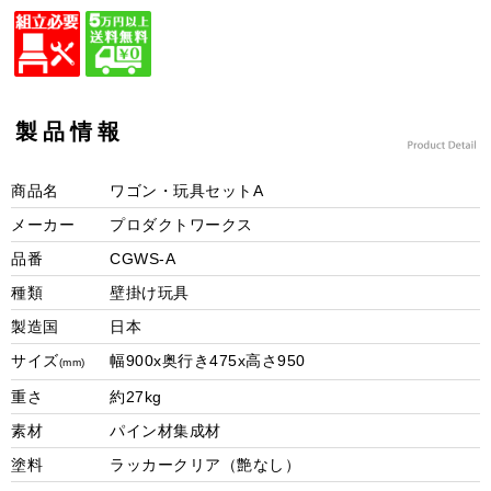
製品情報
商品名
ワゴン・玩具セットA
メーカー
プロダクトワークス
品番
CGWS-A
種類
壁掛け玩具
製造国
日本
サイズ
幅900x奥行き475x高さ950
(mm)
重さ
約27kg
素材
パイン材集成材
塗料
ラッカークリア（艶なし）