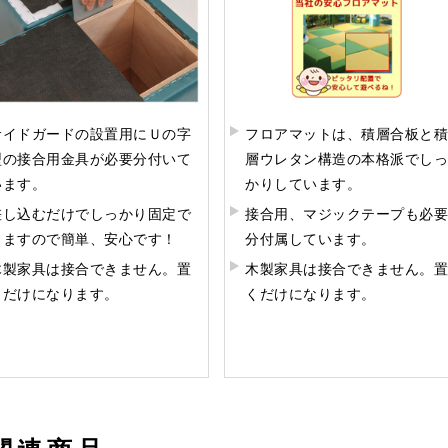
サイドガードの設置用にＵの字
フロアマットは、積層合板と積
型の接合用金具が必要分付いて
層ウレタン構造の本格派でしっ
います。
かりしています。
差し込むだけでしっかり固定で
接合用、マジックテープも必要
きますので簡単、安心です！
分付属しています。
木製家具は接合できません。置
木製家具は接合できません。置
くだけになります。
くだけになります。