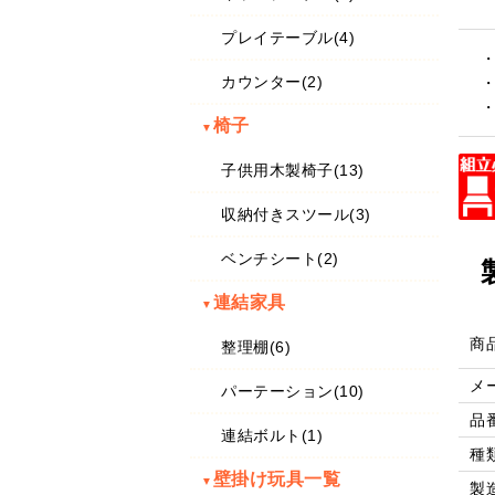
プレイテーブル(4)
カウンター(2)
・
・
椅子
▼
子供用木製椅子(13)
収納付きスツール(3)
ベンチシート(2)
連結家具
▼
商
整理棚(6)
メ
パーテーション(10)
品
連結ボルト(1)
種
壁掛け玩具一覧
▼
製