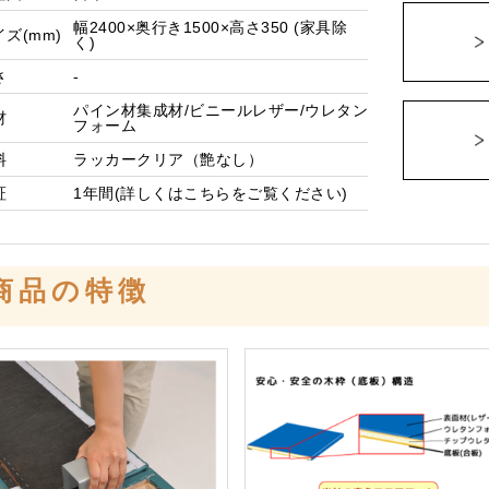
幅2400×奥行き1500×高さ350 (家具除
イズ
(mm)
く)
さ
-
パイン材集成材/ビニールレザー/ウレタン
材
フォーム
料
ラッカークリア（艶なし）
証
1年間(詳しくは
こちら
をご覧ください)
商品の特徴