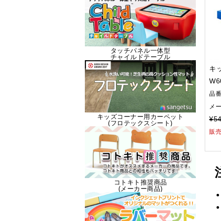
タッチパネル一体型
チャイルドテーブル
キ
W
品
メ
キッズコーナー用カーペット
¥54
(フロテックスシート)
販
コトキト推奨商品
(メーカー商品)