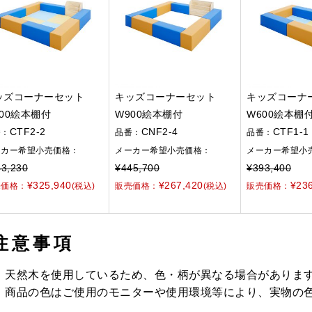
ッズコーナーセット
キッズコーナーセット
キッズコーナ
600絵本棚付
W900絵本棚付
W600絵本棚
CTF2-2
CNF2-4
CTF1-1
番：
品番：
品番：
ーカー希望小売価格：
メーカー希望小売価格：
メーカー希望小
3,230
¥445,700
¥393,400
¥325,940
¥267,420
¥23
売価格：
(税込)
販売価格：
(税込)
販売価格：
注意事項
天然木を使用しているため、色・柄が異なる場合がありま
商品の色はご使用のモニターや使用環境等により、実物の