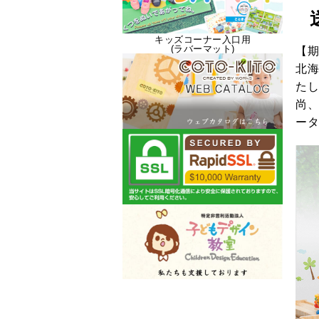
キッズコーナー入口用
(ラバーマット)
【期
北海
たし
尚、
ータ