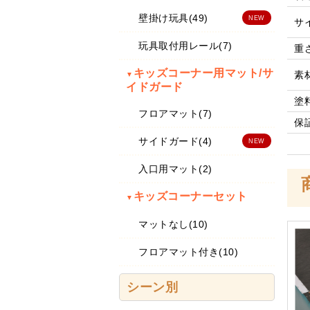
壁掛け玩具(49)
NEW
サ
玩具取付用レール(7)
重
キッズコーナー用マット/サ
素
▼
イドガード
塗
フロアマット(7)
保
サイドガード(4)
NEW
入口用マット(2)
キッズコーナーセット
▼
マットなし(10)
フロアマット付き(10)
シーン別